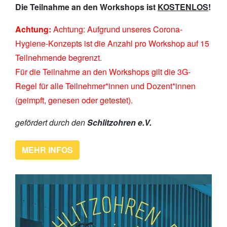
Die Teilnahme an den Workshops ist
KOSTENLOS
!
Achtung:
Achtung: Aufgrund unseres Corona-
Hygiene-Konzepts ist die Anzahl pro Workshop auf 15
Teilnehmende begrenzt.
Für die Teilnahme an den Workshops gilt die 3G-
Regel für alle Teilnehmer*innen und Dozent*innen
(geimpft, genesen oder getestet).
gefördert durch den
Schlitzohren e.V.
MEHR INFOS